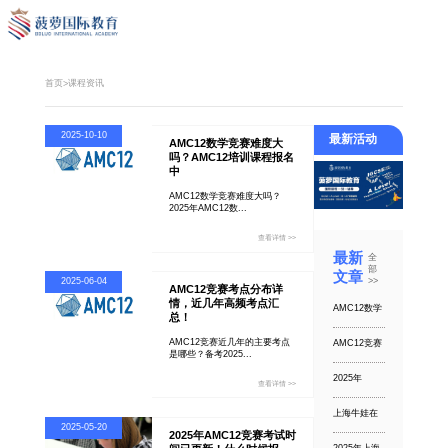
首页
课程资讯
>
2025-10-10
最新活动
AMC12数学竞赛难度大
吗？AMC12培训课程报名
中
AMC12数学竞赛难度大吗？
2025年AMC12数...
查看详情 >>
最新
全
部
文章
>>
2025-06-04
AMC12竞赛考点分布详
情，近几年高频考点汇
AMC12数学
总！
竞赛难度大
吗？AMC12
AMC12竞赛近几年的主要考点
AMC12竞赛
培训课程报
是哪些？备考2025...
考点分布详
名中
情，近几年
2025年
高频考点汇
查看详情 >>
AMC12竞赛
总！
考试时间已
上海牛娃在
更新！什么
卷哪些竞
时候报名？
2025-05-20
2025年AMC12竞赛考试时
赛？
AMC12分数