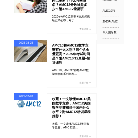
间已更新！什么时候报
2025年上海
AMC8、袋
线是多少？
三公招生简
鼠等怎么
名？AMC12分数线是多
附AMC12暑
章出炉！上
选。。
期班
少？附AMC12暑期班
AMC10和
实/上外附中/
AMC12数学
上外浦外今
2025年AMC12竞赛考试时间已
竞赛有什么
年招生有何
经正式公布，对于...
2025年AMC
区别？哪个
变化？考试
数学竞赛难
含金量更
时间是？招
度解析与备
高？2025年
查看详情 >>
生流程是什
四大国际数
考指南来
考试时间
么？
学竞赛详细
了！参加
是？附
对比！AMC/
AMC8/10/12
AMC10/12
2025-03-25
欧几里得/袋
究竟有什么
真题+辅导课
AMC10和AMC12数学竞
鼠/UKMT，
用？小初高
程
赛有什么区别？哪个含金
孩子最适合
不同阶段如
量更高？2025年考试时间
的是哪个？
何规划AMC
是？附AMC10/12真题+辅
竞赛？
导课程
AMC10、AMC12都是AMC数
学竞赛的系列竞赛...
查看详情 >>
2025-02-28
收藏！一文读懂AMC12美
国数学竞赛，AMC12美国
数学竞赛相当于国内什么
水平？附AMC12培训课程
推荐！
收藏！一文读懂AMC12美国数
学竞赛，AMC12美...
查看详情 >>