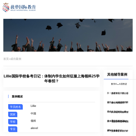
首页
成功案例
>
其他辅导案例
Lillie国际学校备考日记：体制内学生如何征服上海领科25学
年春招？
数学D→A强势进
阶！菠萝学员亲测：强
基础薄弱、英语短
案例概述
强联合，让提分变的简
板…这个“自律男孩”用
体制内转战A-
Lillie
学员姓名
单！
一年敲开了KCL、曼
Level，他用不到2年时
从体制内到领科顶
中国
国家
领科
大、墨尔本的大门
间拿下UCL/KCL/曼大
尖！这位少年的备考之
“我的目标是早稻田
学校
alevel
专业
offer...
旅，简直像开了
大学，但是在体制内许
菠萝学生专访 | 外