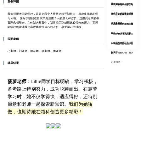
案例详情
挂！
久限制颇多....”.转轨文
地体制内转轨上海国际
从德英乐出走，到
来日高，才发现选对赛
我选择报考国际学校，是因为我个人性格比较开朗外向，喜欢多元化的学
高中，菠萝备考，成功
领科、光剑双上岸，成
他勇破体制束缚，
习环境。 国际学校的教育模式更注重个人的成长和进步，这跟我追求的教
育理念相契合。在体制内教育中，我常感受到成绩比较带来的压力，而国
道有多重要！
上岸领科
功路上的艰辛，她这样
苦战两月终获上实、领
浙江体制内10年级
际学校则能让我更客观地看待自己的进步，享受学习的过程。
说....
科双offer，坚定追梦
学生，36天考上领科，
从“普娃”蜕变成“别
匹配老师
人，必将光芒万丈，星
只因他多了这
人家的孩子”？，上实
苦战四次终圆梦领
刁老师、刘老师、闵老师、李老师、陶老师
光璀璨！
步......
前列，领科AAB，努力
科
不负韶华！
辅导结果
菠萝老师：
Lillie同学目标明确，学习积极，
备考路上特别努力，成功脱颖而出。在菠萝
学习时，她不仅学得快，适应得好，还特别
愿意和老师一起探索新知识。
我们为她骄
傲，也期待她在领科创造更多精彩！