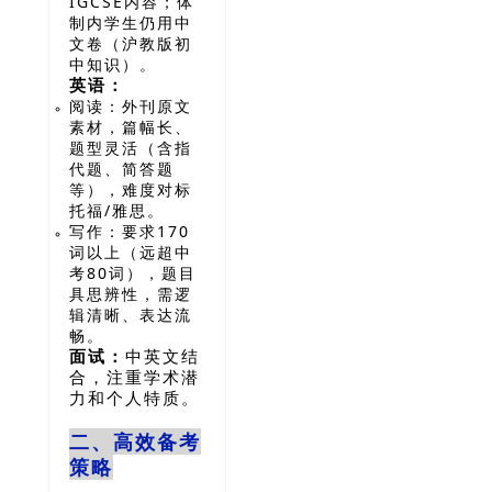
IGCSE内容；体
制内学生仍用中
文卷（沪教版初
中知识）。
英语：
阅读：外刊原文
素材，篇幅长、
题型灵活（含指
代题、简答题
等），难度对标
托福/雅思。
写作：要求170
词以上（远超中
考80词），题目
具思辨性，需逻
辑清晰、表达流
畅。
面试：
中英文结
合，注重学术潜
力和个人特质。
二、高效备考
策略