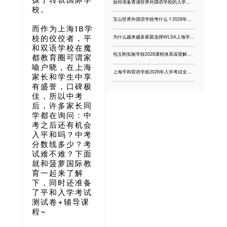
如何准备青浦世界外国语学校的入学考试？过来人总结的5个关键步骤（附备考时间线）
校。
宝山世界外国语学校考什么？2026年最新真题回忆+考试难度全面拆解
而作为上海IB学
校的佼佼者，平
为什么越来越多家庭选择WLSA上海学校？从管理体系到毕业去向，一文讲透WLSA的升学成果优势
和双语学校在魔
包玉刚实验学校2026课程体系深度解析：牛剑录取创新高、师资团队再升级，包玉刚的培养力到底强在哪
都教育圈可谓家
喻户晓，在上海
上海平和双语学校2026年入学考试全攻略：数学题型分析+面试技巧+避坑指南
家长和学生中享
有盛誉，口碑极
佳，
所以
中考
后，许多家长同
学都在询问：中
考之后还有机会
入平和吗？
中考
分数线
多少？考
试难不难？下面
就和
菠萝国际教
育
一起来了解
下，同时还准备
了平和入学考试
测试卷+辅导课
程~