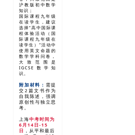
沪教版初中数学
知识；
国际课程九年级
在读学生，建议
选择“高中国际课
程体验活动（国
际课程九年级在
读学生）”
活动中
使用英文命题的
数学学科问卷，
大致范围是
IGCSE数学知
识。
附加材料：
需提
交2篇文书作为
自我陈述，强调
原创性与独立思
考。
上海
中考时间为
6月14日-15
日
，
从平和最后