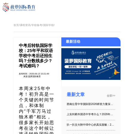
首页
/
课程资讯
/
学校备考
/
国际学校
/
最新活动
中考后转轨国际学
校：25年平和双语
学校中考后还招生
吗？分数线多少？
考试难吗？
发布时间：2025-06-13 10:21:49
来源:菠萝国际教育
本周末25年中
考！
初升高是一
最新文章
全部>>
个关键的时间节
西南位育中学国际部2026师资力量深度解析：藤校Offer大丰收、课程体系持续优化，西南位育的升学力到底强在哪
点，和体制
内“千军万马过
上实剑桥外国语中学考什么？2026年最新真题回忆+考试难度全面拆解
独木桥”相比，
很多家长开始思
扒一扒交大附中IB中心的真实面貌：2026届藤校Offer大丰收背后的师资力量培养逻辑
考在这个时候让
孩子转轨国际学