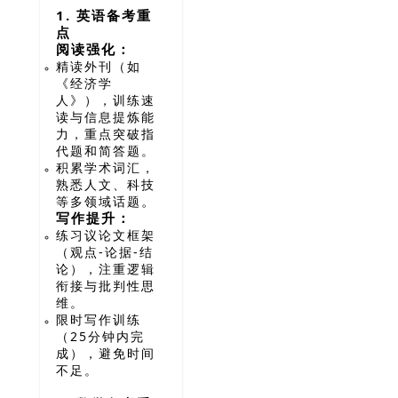
1. 英语备考重
点
阅读强化：
精读外刊（如
《经济学
人》），训练速
读与信息提炼能
力，重点突破指
代题和简答题。
积累学术词汇，
熟悉人文、科技
。
等多领域话题
写作提升：
练习议论文框架
（观点-论据-结
论），注重逻辑
衔接与批判性思
维。
限时写作训练
（25分钟内完
成），避免时间
不足。