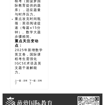
模考（如菠萝国
际教育提供的题
库），适应题量
与时序压力。
重点攻克时间瓶
颈：英语阅读提
速（每篇≤15分
钟）、数学大题
步骤精简。
重点关注变动
点：
2025年新增数学
英文卷，国际课
程考生需强化
IGCSE术语及英
文题干速解能
力。
上一篇：没有
下一篇：没有
了
了