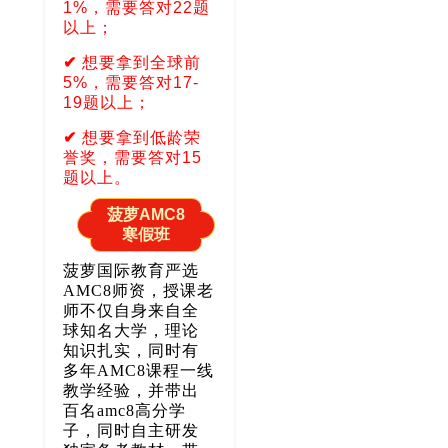
1%，需要答对22题
以上；
✔
想要拿到全球前
5%，需要答对17-
19题以上；
✔
想要拿到低龄荣
誉奖，需要答对15
题以上。
菠萝AMC8
寒假班
菠萝国际教育严选
AMC8师资，授课老
师不仅自身来自全
球知名大学，理论
知识扎实，同时
有
多年AMC8课程一线
教学经验，并带出
百名amc8高分学
子，同时自主研发