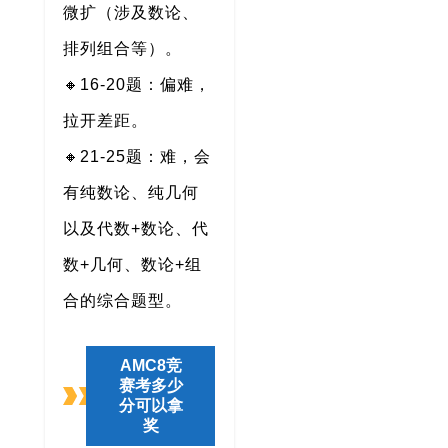
微扩（涉及数论、
排列组合等）。
🔸16-20题：偏难，
拉开差距。
🔸21-25题：难，会
有纯数论、纯几何
以及代数+数论、代
数+几何、数论+组
合的综合题型。
AMC8竞
赛考多少
分可以拿
奖